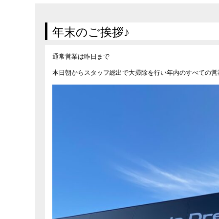
在庫車情報
試乗車情報
年末のご挨拶♪
通常営業は昨日まで
本日朝からスタッフ総出で大掃除を行い年内のすべての営