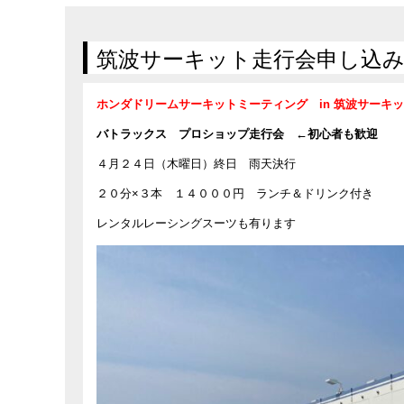
在庫車情報
試乗車情報
筑波サーキット走行会申し込
ホンダドリームサーキットミーティング in 筑波サーキ
バトラックス プロショップ走行会 ←初心者も歓迎
４月２４日（木曜日）終日 雨天決行
２０分×３本 １４０００円 ランチ＆ドリンク付き
レンタルレーシングスーツも有ります