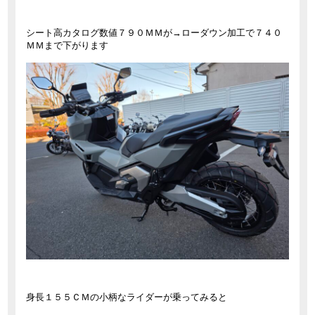
シート高カタログ数値７９０ＭＭが→ローダウン加工で７４０
ＭＭまで下がります
身長１５５ＣＭの小柄なライダーが乗ってみると