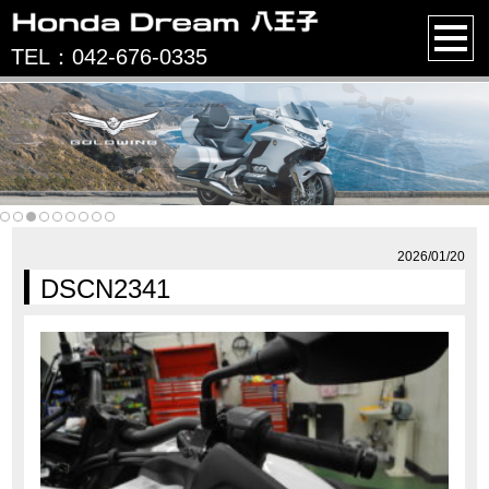
TEL：042-676-0335
2026/01/20
DSCN2341