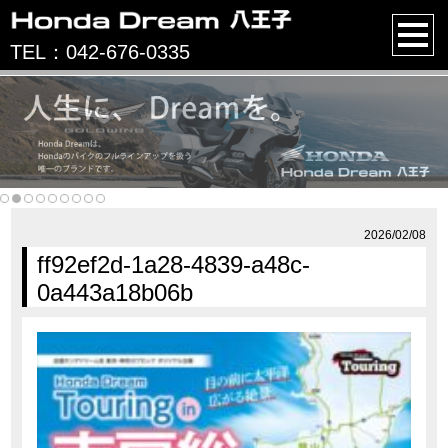
TEL：042-676-0335
2026/02/08
ff92ef2d-1a28-4839-a48c-
0a443a18b06b