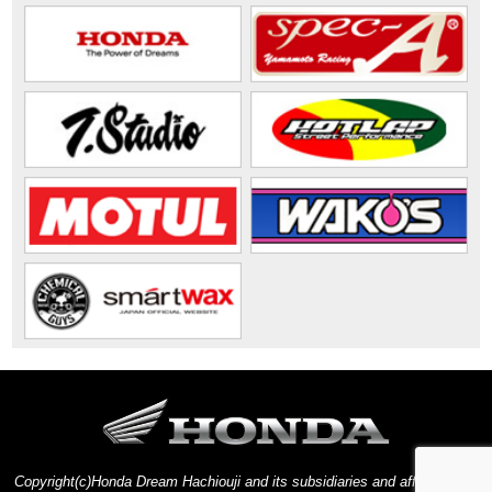
Copyright(c)Honda Dream Hachiouji and its subsidiaries and affiliates. All