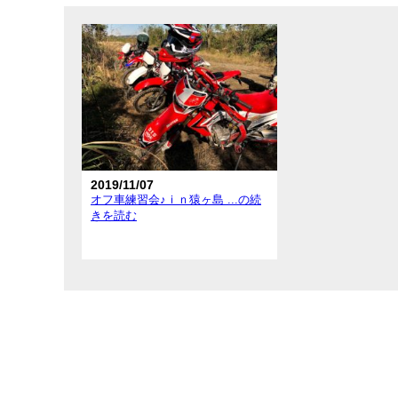
在庫車情報
試乗車情報
2019/11/07
オフ車練習会♪ｉｎ猿ヶ島 ...の続
きを読む