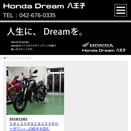
TEL：042-676-0335
2018/12/02
ＣＢ１２５Ｒ＆ＣＢ２５０Ｒロ
ーダウン♪ ...の続きを読む