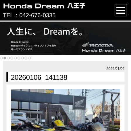
TEL：042-676-0335
2026/01/06
20260106_141138